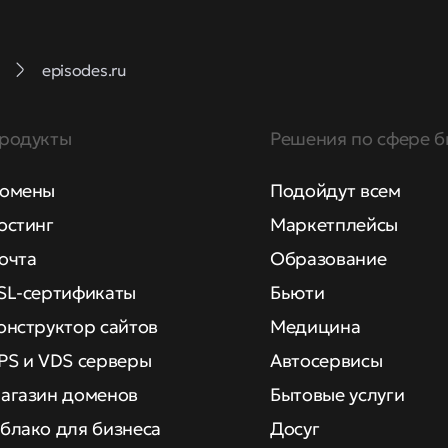
episodes.ru
родукты
Решения по сфере б
омены
Подойдут всем
остинг
Маркетплейсы
очта
Образование
SL-сертификаты
Бьюти
онструктор сайтов
Медицина
PS и VDS серверы
Автосервисы
агазин доменов
Бытовые услуги
блако для бизнеса
Досуг