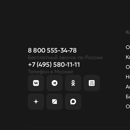
К
О
8 800 555-34-78
К
Бесплатный звонок по России
+7 (495) 580-11-11
О
Телефон в Москве
Н
А
Б
О