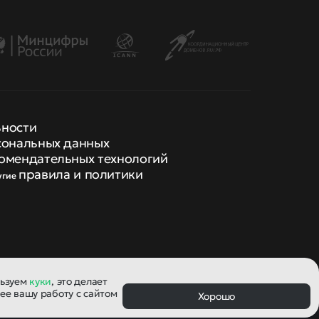
ьности
сональных данных
омендательных технологий
правила и политики
угие
льзуем
куки
, это делает
ее вашу работу с сайтом
Хорошо