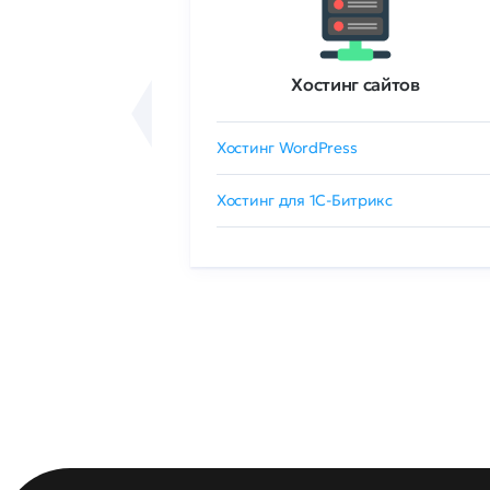
ртификаты
Хостинг сайтов
сертификат
Хостинг WordPress
 GlobalSign
Хостинг для 1C-Битрикс