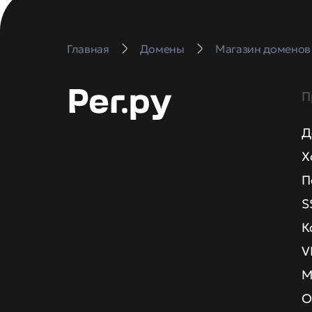
Главная
Домены
Магазин доменов
П
Д
Х
П
S
К
V
М
О