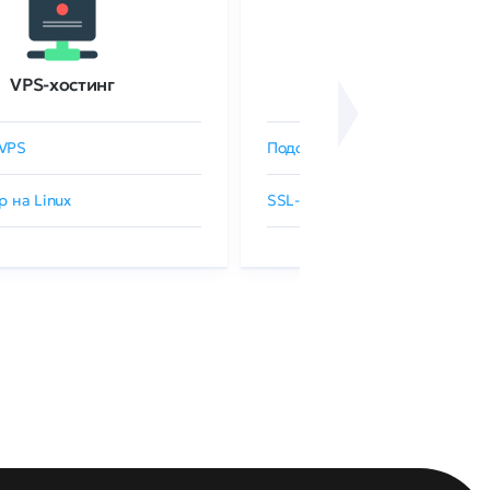
VPS-хостинг
SSL-сертификаты
VPS
Подобрать SSL-сертификат
р на Linux
SSL-сертификаты GlobalSign