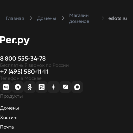
Магазин
Главная
Домены
eslots.ru
доменов
8 800 555-34-78
Бесплатный звонок по России
+7 (495) 580-11-11
Телефон в Москве
Продукты
Домены
Хостинг
Почта