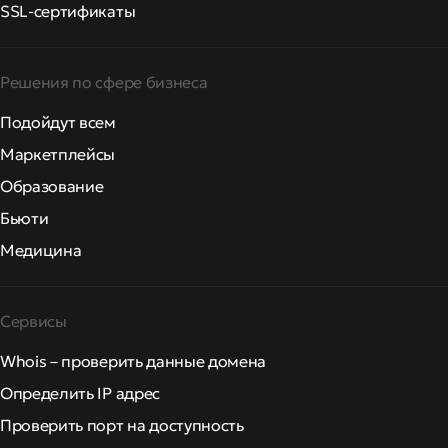
SSL-сертификаты
Решения по сфере бизнеса
Подойдут всем
Маркетплейсы
Образование
Бьюти
Медицина
Сервисы
Whois – проверить данные домена
Определить IP адрес
Проверить порт на доступность