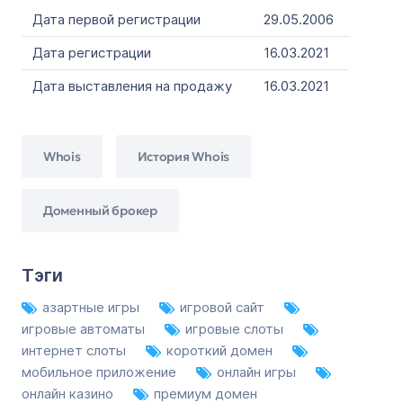
Дата первой регистрации
29.05.2006
Дата регистрации
16.03.2021
Дата выставления на продажу
16.03.2021
Whois
История Whois
Доменный брокер
Тэги
азартные игры
игровой сайт
игровые автоматы
игровые слоты
интернет слоты
короткий домен
мобильное приложение
онлайн игры
онлайн казино
премиум домен