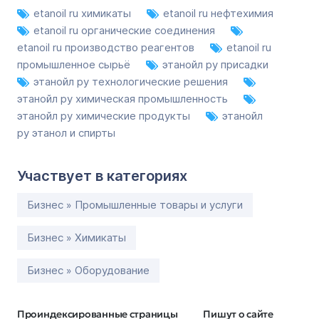
etanoil ru химикаты
etanoil ru нефтехимия
etanoil ru органические соединения
etanoil ru производство реагентов
etanoil ru
промышленное сырьё
этанойл ру присадки
этанойл ру технологические решения
этанойл ру химическая промышленность
этанойл ру химические продукты
этанойл
ру этанол и спирты
Участвует в категориях
Бизнес » Промышленные товары и услуги
Бизнес » Химикаты
Бизнес » Оборудование
Проиндексированные страницы
Пишут о сайте