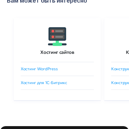
Вам может быть интересно
Хостинг сайтов
К
Хостинг WordPress
Конструк
Хостинг для 1C-Битрикс
Конструк