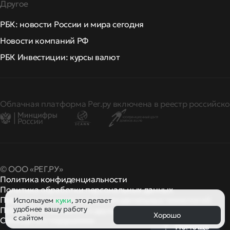
Другое
РБК: новости России и мира сегодня
Новости компаний РФ
РБК Инвестиции: курсы валют
Облачная платформа Рег.ру включена в реестр российско
© ООО «РЕГ.РУ»
Политика конфиденциальности
Политика обработки персональных данных
Правила применения рекомендательных технологий
Используем
куки
, это делает
удобнее вашу работу
Правила пользования
правила и политики
и другие
Хорошо
с сайтом
Сообщить о нарушении
Помощь