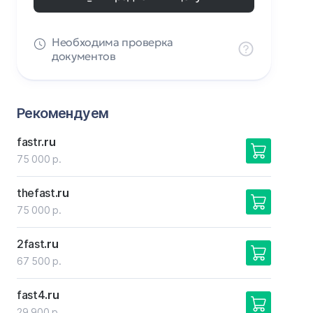
Необходима проверка
документов
Рекомендуем
fastr
.ru
75 000 р.
thefast
.ru
75 000 р.
2fast
.ru
67 500 р.
fast4
.ru
29 900 р.