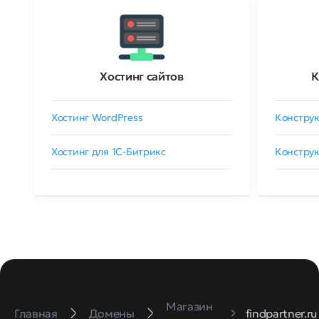
Хостинг сайтов
К
Хостинг WordPress
Конструк
Хостинг для 1C-Битрикс
Конструк
Магазин
Главная
Домены
findpartner.ru