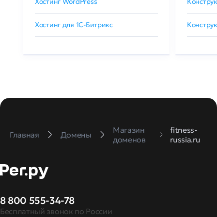
Хостинг WordPress
Конструк
Хостинг для 1C-Битрикс
Конструк
Магазин
fitness-
Главная
Домены
доменов
russia.ru
8 800 555-34-78
Бесплатный звонок по России