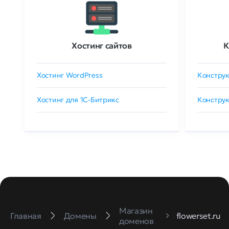
Хостинг сайтов
К
Хостинг WordPress
Конструк
Хостинг для 1C-Битрикс
Конструк
Магазин
Главная
Домены
flowerset.ru
доменов