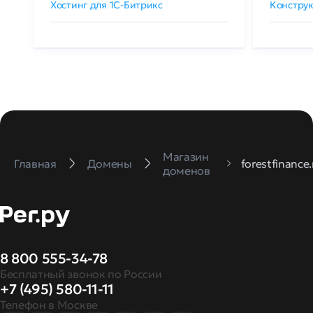
Хостинг для 1C-Битрикс
Конструк
Магазин
Главная
Домены
forestfinance.
доменов
8 800 555-34-78
Бесплатный звонок по России
+7 (495) 580-11-11
Телефон в Москве