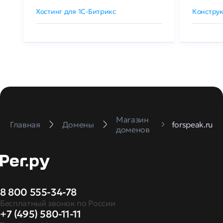
Хостинг для 1C-Битрикс
Конструк
Магазин
Главная
Домены
forspeak.ru
доменов
8 800 555-34-78
Бесплатный звонок по России
+7 (495) 580-11-11