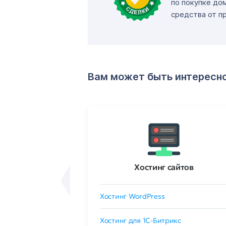
по покупке до
средства от п
Вам может быть интересн
ртификаты
Хостинг сайтов
сертификат
Хостинг WordPress
 GlobalSign
Хостинг для 1C-Битрикс