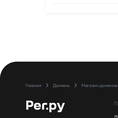
Главная
Домены
Магазин доменов
П
Д