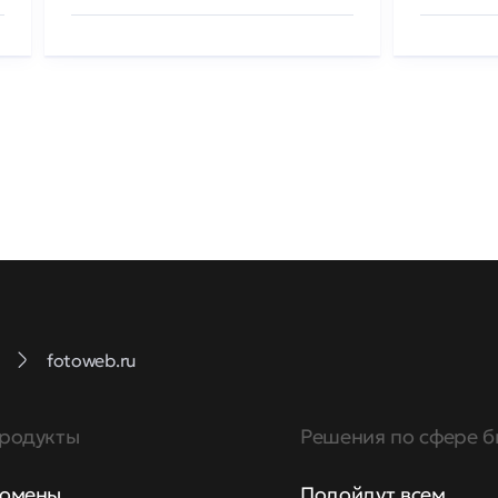
fotoweb.ru
родукты
Решения по сфере б
омены
Подойдут всем