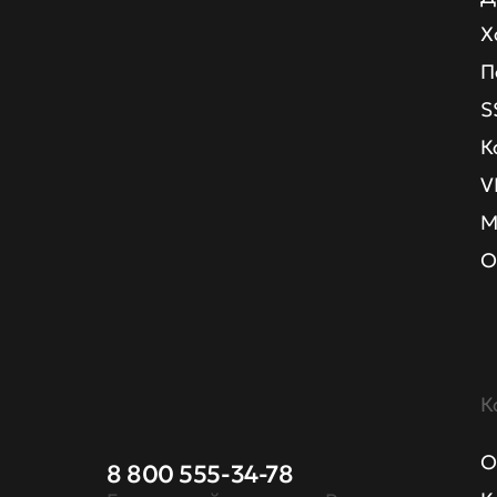
Х
П
S
К
V
М
О
К
О
8 800 555-34-78