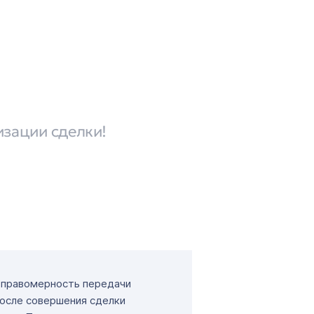
изации сделки!
т правомерность передачи
После совершения сделки