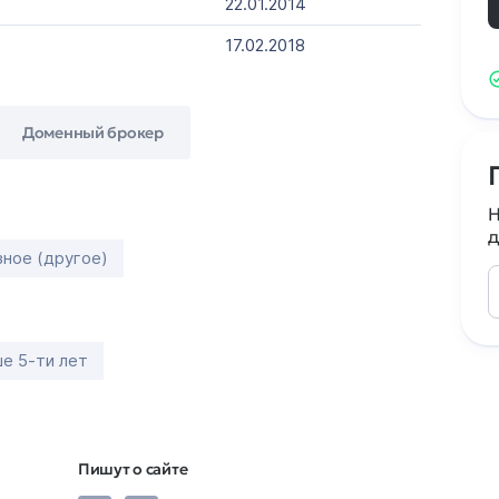
22.01.2014
17.02.2018
Доменный брокер
Н
д
зное (другое)
е 5-ти лет
Пишут о сайте