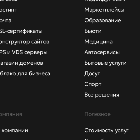
остинг
Маркетплейсы
очта
Образование
SL-сертификаты
Бьюти
онструктор сайтов
Медицина
PS и VDS серверы
Автосервисы
агазин доменов
Бытовые услуги
блако для бизнеса
Досуг
Спорт
Все решения
омпания
Полезное
 компании
Стоимость услуг