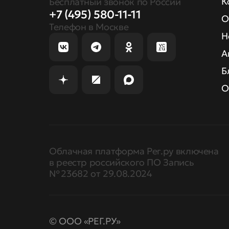
К
Бесплатный звонок по России
+7 (495) 580-11-11
О
Телефон в Москве
Н
А
Б
О
Облачная платформа Рег.ру включена
в реестр российского ПО Запись
№ 23682 от 29.08.2024
© ООО «РЕГ.РУ»