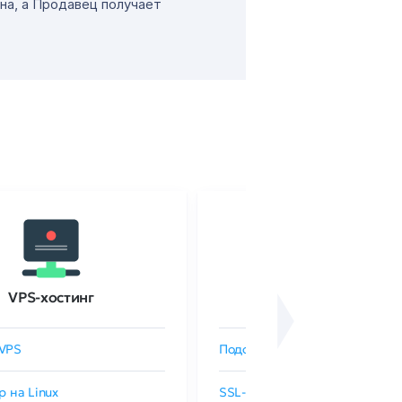
на, а Продавец получает
VPS-хостинг
SSL-сертификаты
VPS
Подобрать SSL-сертификат
р на Linux
SSL-сертификаты GlobalSign