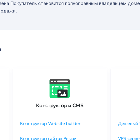
мена Покупатель становится полноправным владельцем доме
родажи.
о
Конструктор и CMS
Конструктор Website builder
Дешевый 
Конструктор сайтов Рег.ру
VPS серве