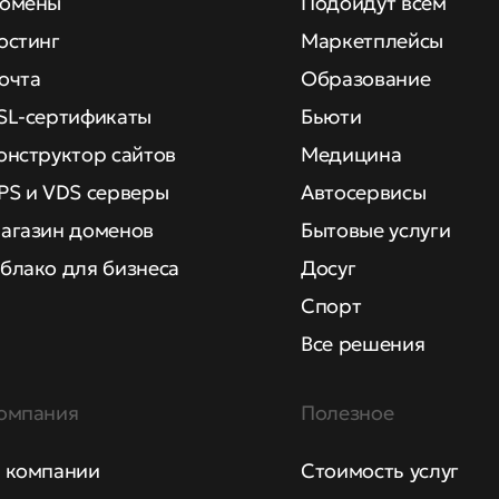
омены
Подойдут всем
остинг
Маркетплейсы
очта
Образование
SL-сертификаты
Бьюти
онструктор сайтов
Медицина
PS и VDS серверы
Автосервисы
агазин доменов
Бытовые услуги
блако для бизнеса
Досуг
Спорт
Все решения
омпания
Полезное
 компании
Стоимость услуг