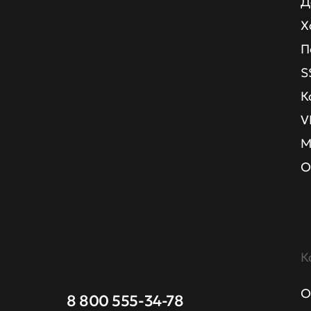
Д
Х
П
S
К
V
М
О
К
О
8 800 555-34-78