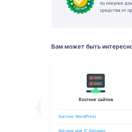
по покупке до
средства от п
Вам может быть интересн
ртификаты
Хостинг сайтов
сертификат
Хостинг WordPress
 GlobalSign
Хостинг для 1C-Битрикс