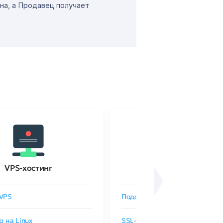
на, а Продавец получает
VPS-хостинг
SSL-сертификаты
VPS
Подобрать SSL-сертификат
р на Linux
SSL-сертификаты GlobalSign