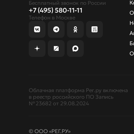
К
Бесплатный звонок по России
+7 (495) 580-11-11
О
Телефон в Москве
Н
А
Б
О
Облачная платформа Рег.ру включена
в реестр российского ПО Запись
№ 23682 от 29.08.2024
© ООО «РЕГ.РУ»