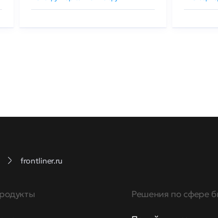
frontliner.ru
родукты
Решения по сфере б