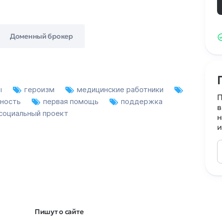
Доменный брокер
ы
героизм
медицинские работники
П
ьность
первая помощь
поддержка
в
социальный проект
н
и
Пишут о сайте