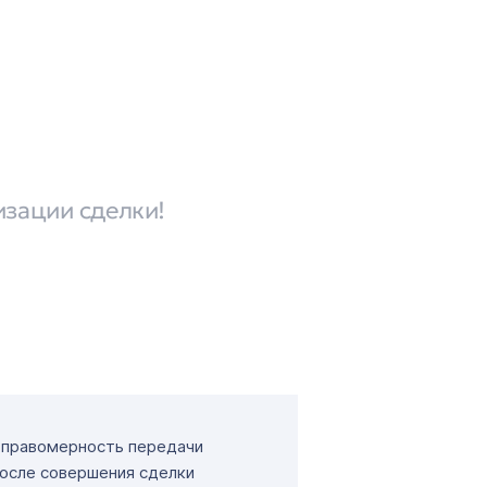
изации сделки!
т правомерность передачи
После совершения сделки