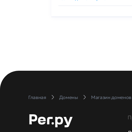
Главная
Домены
Магазин доменов
П