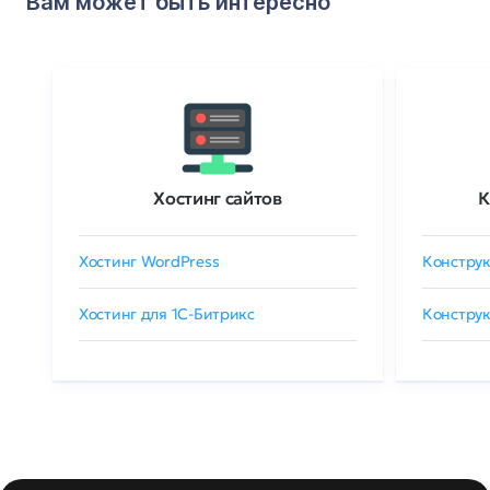
Вам может быть интересно
Хостинг сайтов
К
Хостинг WordPress
Конструк
Хостинг для 1C-Битрикс
Конструк