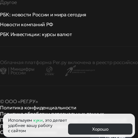
Другое
РБК: новости России и мира сегодня
Новости компаний РФ
РБК Инвестиции: курсы валют
Облачная платформа Рег.ру включена в реестр российско
© ООО «РЕГ.РУ»
Политика конфиденциальности
Политика обработки персональных данных
Правила применения рекомендательных технологий
Используем
куки
, это делает
удобнее вашу работу
Правила пользования
правила и политики
и другие
Хорошо
с сайтом
Сообщить о нарушении
Помощь