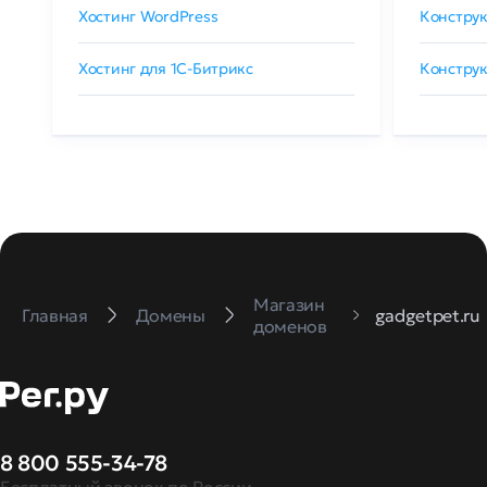
Хостинг WordPress
Конструк
Хостинг для 1C-Битрикс
Конструк
Магазин
Главная
Домены
gadgetpet.ru
доменов
8 800 555-34-78