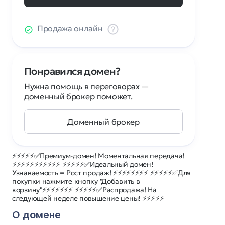
Продажа онлайн
Понравился домен?
Нужна помощь в переговорах —
доменный брокер поможет.
Доменный брокер
⚡⚡⚡⚡⚡✅Премиум-домен! Моментальная передача!
⚡⚡⚡⚡⚡⚡⚡⚡⚡⚡⚡ ⚡⚡⚡⚡⚡✅Идеальный домен!
Узнаваемость = Рост продаж! ⚡⚡⚡⚡⚡⚡⚡⚡ ⚡⚡⚡⚡⚡✅Для
покупки нажмите кнопку "Добавить в
корзину"⚡⚡⚡⚡⚡⚡⚡ ⚡⚡⚡⚡⚡✅Распродажа! На
следующей неделе повышение цены! ⚡⚡⚡⚡⚡
О домене