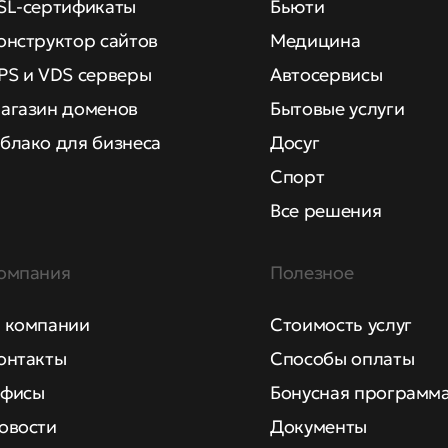
SL-сертификаты
Бьюти
онструктор сайтов
Медицина
PS и VDS серверы
Автосервисы
агазин доменов
Бытовые услуги
блако для бизнеса
Досуг
Спорт
Все решения
омпания
Полезное
 компании
Стоимость услуг
онтакты
Способы оплаты
фисы
Бонусная программ
овости
Документы