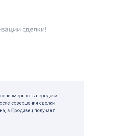
изации сделки!
т правомерность передачи
После совершения сделки
на, а Продавец получает