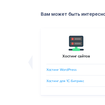
Вам может быть интересн
ртификаты
Хостинг сайтов
сертификат
Хостинг WordPress
 GlobalSign
Хостинг для 1C-Битрикс