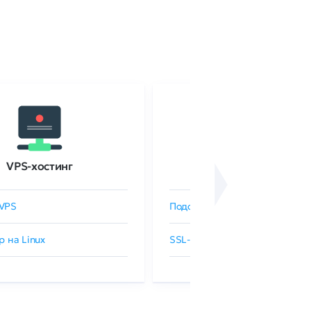
VPS-хостинг
SSL-сертификаты
VPS
Подобрать SSL-сертификат
р на Linux
SSL-сертификаты GlobalSign