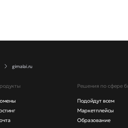
gimalai.ru
родукты
Решения по сфере б
омены
Подойдут всем
остинг
Маркетплейсы
очта
Образование