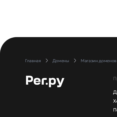
Главная
Домены
Магазин доменов
П
Д
Х
П