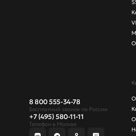
S
К
V
М
О
К
О
8 800 555-34-78
К
Бесплатный звонок по России
+7 (495) 580-11-11
О
Телефон в Москве
Н