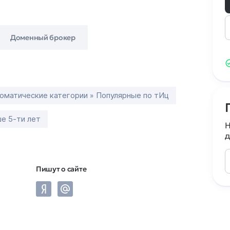
Доменный брокер
оматические категории » Популярные по тИц
е 5-ти лет
Н
д
Пишут о сайте