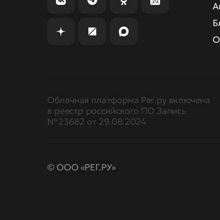
А
Б
О
Облачная платформа Рег.ру включена
в реестр российского ПО Запись
№ 23682 от 29.08.2024
© ООО «РЕГ.РУ»