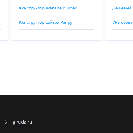
Конструктор Website builder
Дешевый 
Конструктор сайтов Рег.ру
VPS серве
giruda.ru