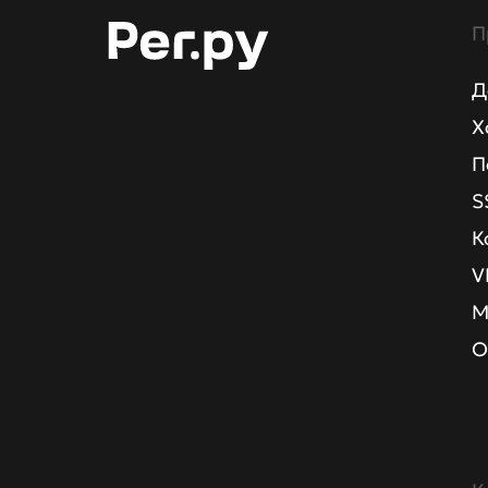
П
Д
Х
П
S
К
V
М
О