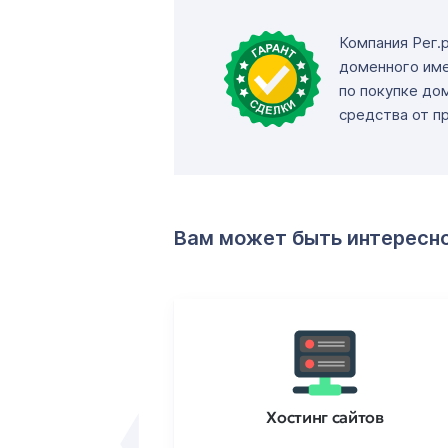
Компания Рег.
доменного име
по покупке до
средства от п
Вам может быть интересн
ртификаты
Хостинг сайтов