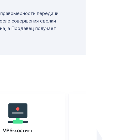
т правомерность передачи
После совершения сделки
на, а Продавец получает
VPS-хостинг
SSL-сертификаты