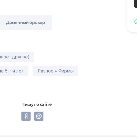
Доменный брокер
зное (другое)
е 5-ти лет
Разное » Фирмы
Пишут о сайте