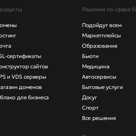
родукты
Решения по сфере б
омены
Подойдут всем
остинг
Маркетплейсы
очта
Образование
SL-сертификаты
Бьюти
онструктор сайтов
Медицина
PS и VDS серверы
Автосервисы
агазин доменов
Бытовые услуги
блако для бизнеса
Досуг
Спорт
Все решения