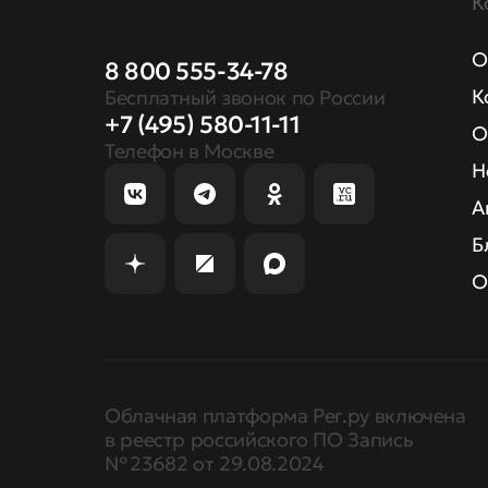
К
О
8 800 555-34-78
К
Бесплатный звонок по России
+7 (495) 580-11-11
О
Телефон в Москве
Н
А
Б
О
Облачная платформа Рег.ру включена
в реестр российского ПО Запись
№ 23682 от 29.08.2024