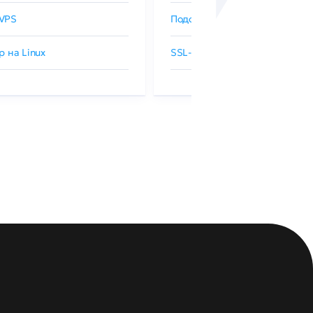
VPS
Подобрать SSL-сертификат
р на Linux
SSL-сертификаты GlobalSign