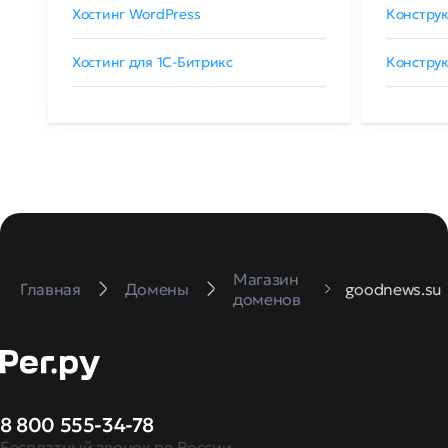
Хостинг WordPress
Конструк
Хостинг для 1C-Битрикс
Конструк
Магазин
Главная
Домены
goodnews.su
доменов
8 800 555-34-78
Бесплатный звонок по России