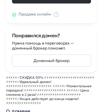
Продажа онлайн
Понравился домен?
Нужна помощь в переговорах —
доменный брокер поможет.
Доменный брокер
⚡⚡⚡⚡⚡✅СКИДКА 50% ⚡⚡⚡⚡⚡⚡⚡⚡⚡⚡⚡⚡⚡⚡⚡⚡⚡⚡⚡⚡⚡⚡⚡
⚡⚡⚡⚡⚡✅Идеальный домен!
⚡⚡⚡⚡⚡⚡⚡⚡⚡⚡⚡⚡⚡⚡⚡⚡⚡⚡⚡⚡⚡ ⚡⚡⚡⚡⚡✅Моментальная
передача! ⚡⚡⚡⚡⚡⚡⚡⚡⚡⚡⚡⚡⚡⚡⚡⚡⚡⚡⚡ ⚡⚡⚡⚡⚡✅Цена
снижена в 2 раза! ⚡⚡⚡⚡⚡⚡⚡⚡⚡⚡⚡⚡⚡⚡⚡⚡⚡⚡⚡⚡
⚡⚡⚡⚡⚡✅Акция действует до конца недели!
⚡⚡⚡⚡⚡⚡⚡⚡⚡⚡⚡⚡⚡⚡⚡⚡
О домене