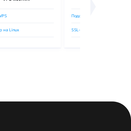
VPS
Подобрать SSL-сертификат
р на Linux
SSL-сертификаты GlobalSign