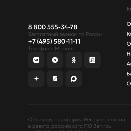
К
О
8 800 555-34-78
К
Бесплатный звонок по России
+7 (495) 580-11-11
О
Телефон в Москве
Н
А
Б
О
Облачная платформа Рег.ру включена
в реестр российского ПО Запись