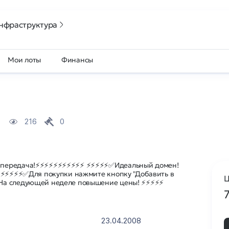
нфраструктура
Мои лоты
Финансы
216
0
 передача!⚡⚡⚡⚡⚡⚡⚡⚡⚡⚡⚡ ⚡⚡⚡⚡⚡✅Идеальный домен!
 ⚡⚡⚡⚡⚡✅Для покупки нажмите кнопку "Добавить в
Ц
На следующей неделе повышение цены! ⚡⚡⚡⚡⚡
23.04.2008