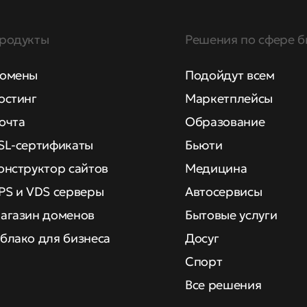
родукты
Решения по сфере б
омены
Подойдут всем
остинг
Маркетплейсы
очта
Образование
SL-сертификаты
Бьюти
онструктор сайтов
Медицина
PS и VDS серверы
Автосервисы
агазин доменов
Бытовые услуги
блако для бизнеса
Досуг
Спорт
Все решения