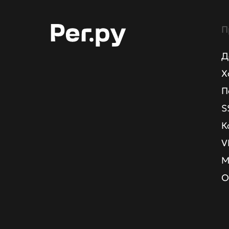
П
Д
Х
П
S
К
V
М
О