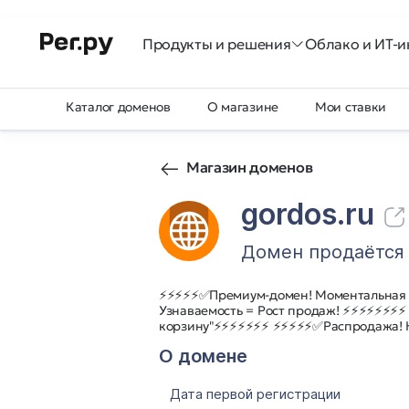
Продукты и решения
Облако и ИТ-и
Каталог доменов
О магазине
Мои ставки
Магазин доменов
gordos.ru
Домен продаётся
⚡⚡⚡⚡⚡✅Премиум-домен! Моментальная
Узнаваемость = Рост продаж! ⚡⚡⚡⚡⚡⚡⚡⚡
корзину"⚡⚡⚡⚡⚡⚡⚡ ⚡⚡⚡⚡⚡✅Распродажа! 
О домене
Дата первой регистрации