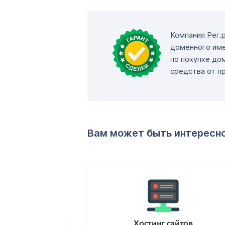
Компания Рег.
доменного име
по покупке до
средства от п
Вам может быть интересн
ртификаты
Хостинг сайтов