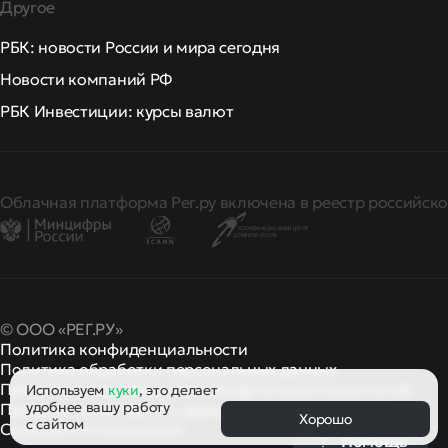
Другое
РБК: новости России и мира сегодня
Новости компаний РФ
РБК Инвестиции: курсы валют
Облачная платформа Рег.ру включена в реестр российско
© ООО «РЕГ.РУ»
Политика конфиденциальности
Политика обработки персональных данных
Правила применения рекомендательных технологий
Используем
куки
, это делает
удобнее вашу работу
Правила пользования
правила и политики
и другие
Хорошо
с сайтом
Сообщить о нарушении
Помощь