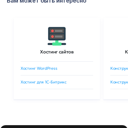
Вам может быть интересно
Хостинг сайтов
К
Хостинг WordPress
Конструк
Хостинг для 1C-Битрикс
Конструк