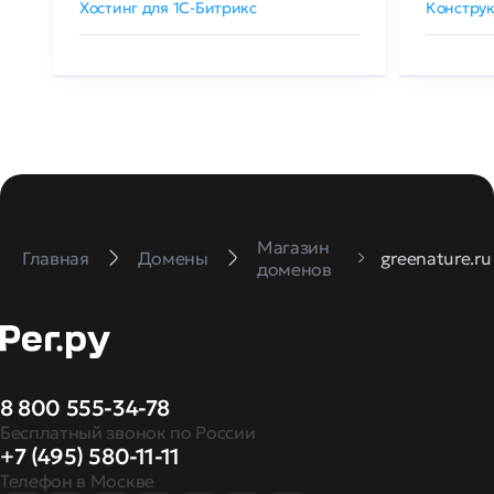
Хостинг для 1C-Битрикс
Конструк
Магазин
Главная
Домены
greenature.ru
доменов
8 800 555-34-78
Бесплатный звонок по России
+7 (495) 580-11-11
Телефон в Москве