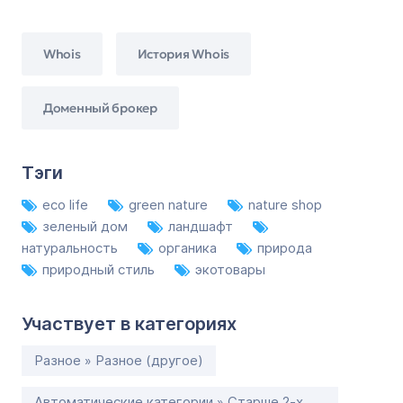
Whois
История Whois
Доменный брокер
Тэги
eco life
green nature
nature shop
зеленый дом
ландшафт
натуральность
органика
природа
природный стиль
экотовары
Участвует в категориях
Разное » Разное (другое)
Автоматические категории » Старше 2-х