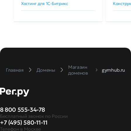
Хостинг для 1C-Битрикс
Конструк
Магазин
Главная
Домены
gymhub.ru
доменов
8 800 555-34-78
Бесплатный звонок по России
+7 (495) 580-11-11
Телефон в Москве