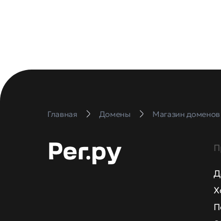
Главная
Домены
Магазин доменов
П
Д
Х
П