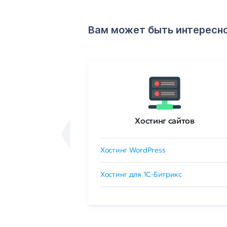
Вам может быть интересн
ртификаты
Хостинг сайтов
сертификат
Хостинг WordPress
 GlobalSign
Хостинг для 1C-Битрикс