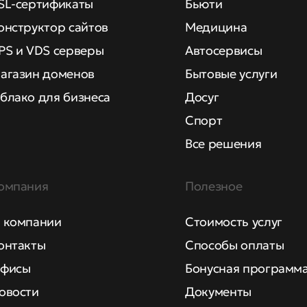
SL-сертификаты
Бьюти
онструктор сайтов
Медицина
PS и VDS серверы
Автосервисы
агазин доменов
Бытовые услуги
блако для бизнеса
Досуг
Спорт
Все решения
омпания
Полезное
 компании
Стоимость услуг
онтакты
Способы оплаты
фисы
Бонусная программ
овости
Документы