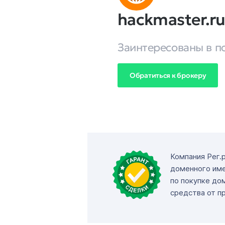
hackmaster.r
Заинтересованы в п
Обратиться к брокеру
Компания Рег.
доменного име
по покупке до
средства от п