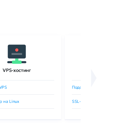
VPS-хостинг
SSL-сертификаты
VPS
Подобрать SSL-сертификат
р на Linux
SSL-сертификаты GlobalSign