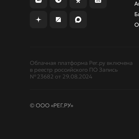
А
Б
О
Облачная платформа Рег.ру включена
в реестр российского ПО Запись
№ 23682 от 29.08.2024
© ООО «РЕГ.РУ»