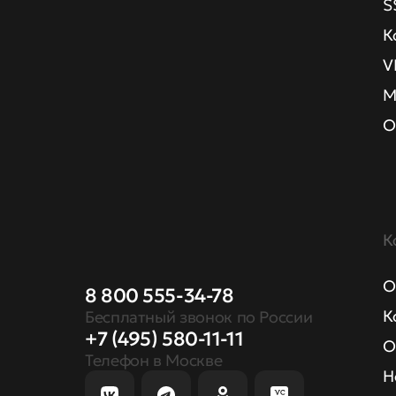
S
К
V
М
О
К
О
8 800 555-34-78
К
Бесплатный звонок по России
+7 (495) 580-11-11
О
Телефон в Москве
Н