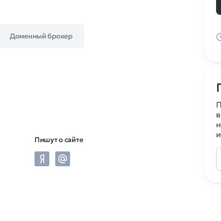
Доменный брокер
П
в
н
и
Пишут о сайте