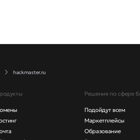
hackmaster.ru
родукты
Решения по сфере б
омены
Подойдут всем
остинг
Маркетплейсы
очта
Образование