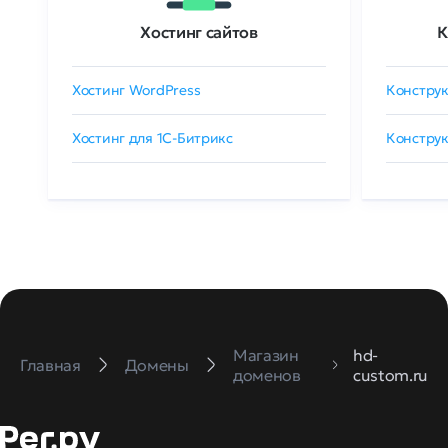
Хостинг сайтов
К
Хостинг WordPress
Конструк
Хостинг для 1C-Битрикс
Конструк
Магазин
hd-
Главная
Домены
доменов
custom.ru