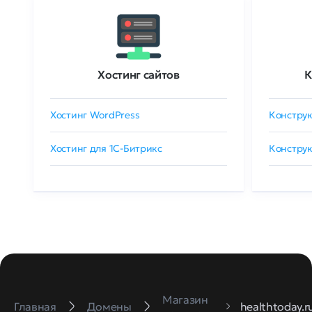
Хостинг сайтов
К
Хостинг WordPress
Конструк
Хостинг для 1C-Битрикс
Конструк
Магазин
Главная
Домены
healthtoday.r