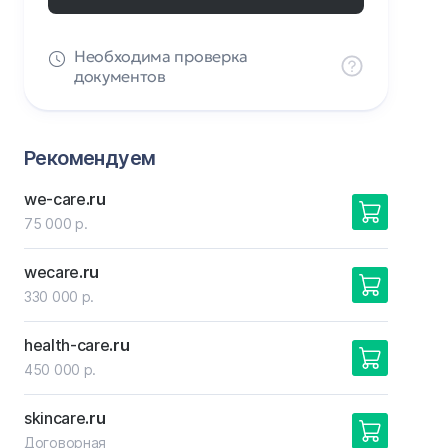
Необходима проверка
документов
Рекомендуем
we-care
.ru
75 000 р.
wecare
.ru
330 000 р.
health-care
.ru
450 000 р.
skincare
.ru
Договорная