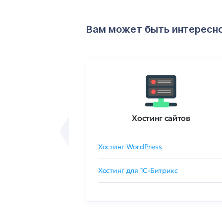
Вам может быть интересн
ртификаты
Хостинг сайтов
сертификат
Хостинг WordPress
 GlobalSign
Хостинг для 1C-Битрикс