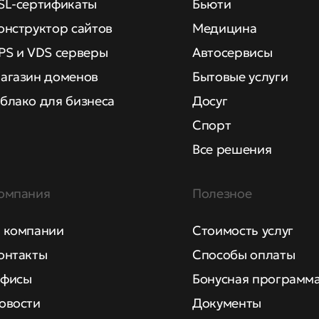
SL-сертификаты
Бьюти
онструктор сайтов
Медицина
PS и VDS серверы
Автосервисы
агазин доменов
Бытовые услуги
блако для бизнеса
Досуг
Спорт
Все решения
омпания
Полезное
 компании
Стоимость услуг
онтакты
Способы оплаты
фисы
Бонусная программ
овости
Документы