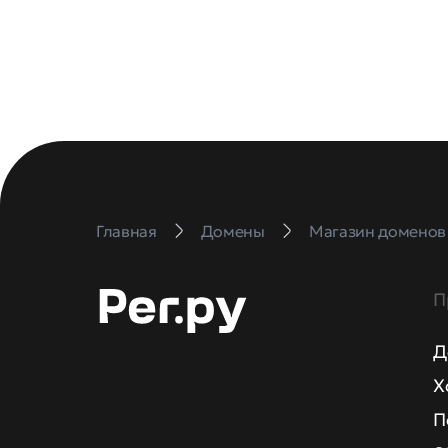
Главная
Домены
Магазин доменов
П
Д
Х
П