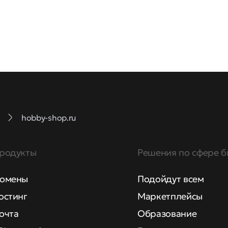
hobby-shop.ru
родукты
Решения по сфере б
омены
Подойдут всем
остинг
Маркетплейсы
очта
Образование