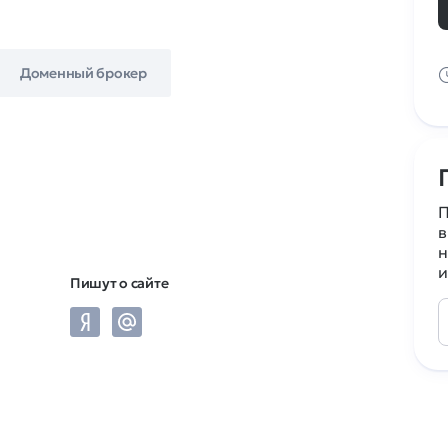
Доменный брокер
П
в
н
и
Пишут о сайте