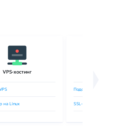
VPS-хостинг
SSL-сертификаты
VPS
Подобрать SSL-сертификат
р на Linux
SSL-сертификаты GlobalSign