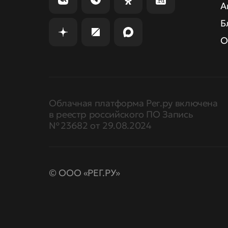
А
Б
О
Облачная платформа Рег.ру включена
в реестр российского ПО Запись
№ 23682 от 29.08.2024
© ООО «РЕГ.РУ»