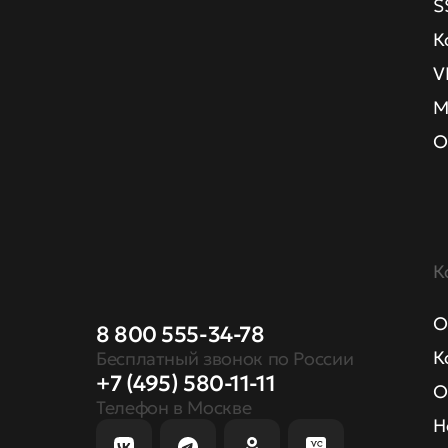
S
К
V
М
О
К
О
8 800 555-34-78
К
Бесплатный звонок по России
+7 (495) 580-11-11
О
Телефон в Москве
Н