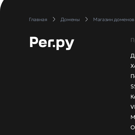
Главная
Домены
Магазин доменов
П
Д
Х
П
S
К
V
М
О