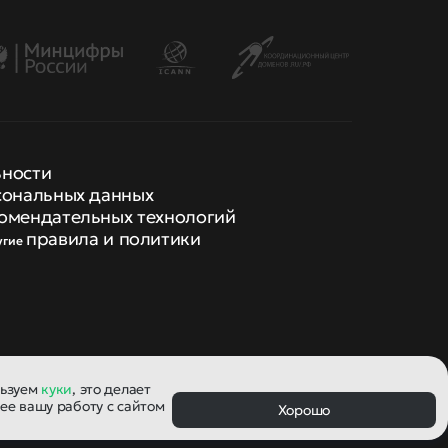
ьности
сональных данных
омендательных технологий
правила и политики
угие
льзуем
куки
, это делает
ее вашу работу с сайтом
Хорошо