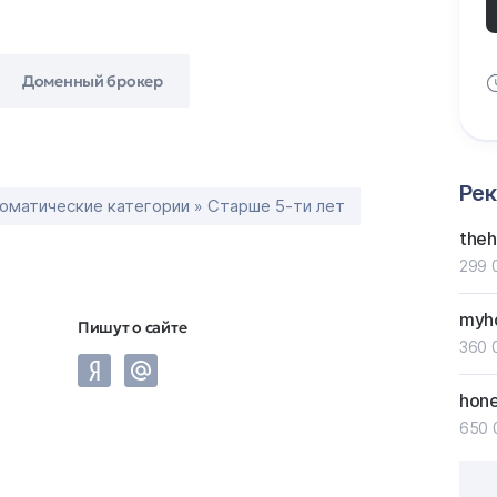
Доменный брокер
Ре
оматические категории » Старше 5-ти лет
the
299 
myh
Пишут о сайте
360 
hon
650 