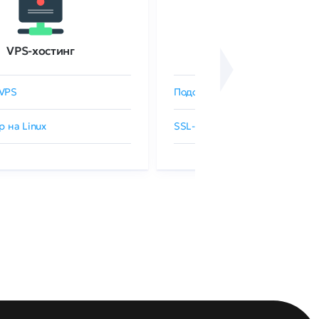
VPS-хостинг
SSL-сертификаты
VPS
Подобрать SSL-сертификат
р на Linux
SSL-сертификаты GlobalSign