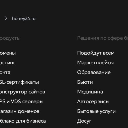
honey24.ru
родукты
Решения по сфере б
омены
Подойдут всем
остинг
Маркетплейсы
очта
Образование
SL-сертификаты
Бьюти
онструктор сайтов
Медицина
PS и VDS серверы
Автосервисы
агазин доменов
Бытовые услуги
блако для бизнеса
Досуг