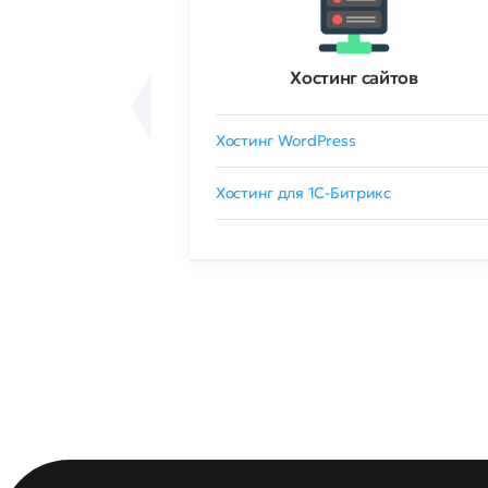
ртификаты
Хостинг сайтов
сертификат
Хостинг WordPress
 GlobalSign
Хостинг для 1C-Битрикс