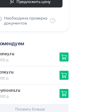
Предложить цену
Необходима проверка
документов
комендуем
honey
.ru
000 р.
oney
.ru
000 р.
eymoons
.ru
000 р.
Показать больше