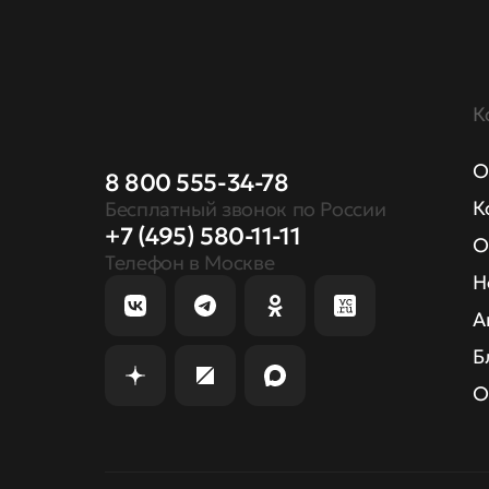
К
О
8 800 555-34-78
К
Бесплатный звонок по России
+7 (495) 580-11-11
О
Телефон в Москве
Н
А
Б
О