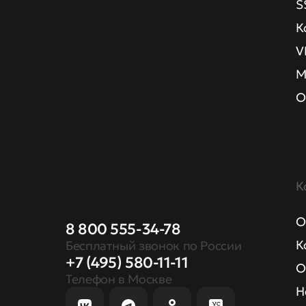
S
К
V
М
О
К
О
8 800 555-34-78
К
Бесплатный звонок по России
+7 (495) 580-11-11
О
Телефон в Москве
Н