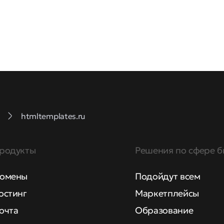
htmltemplates.ru
родукты
Решения по сфере б
омены
Подойдут всем
остинг
Маркетплейсы
очта
Образование