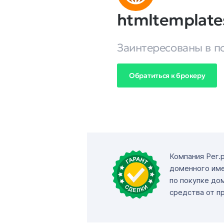
htmltemplate
Заинтересованы в п
Обратиться к брокеру
Компания Рег.
доменного име
по покупке до
средства от п