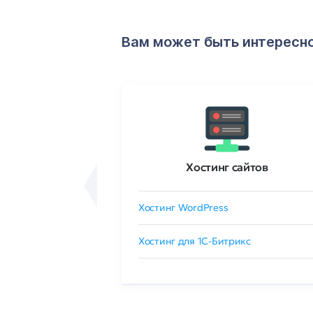
Вам может быть интересн
ртификаты
Хостинг сайтов
сертификат
Хостинг WordPress
 GlobalSign
Хостинг для 1C-Битрикс