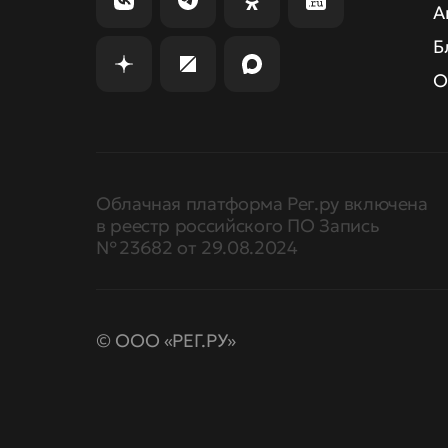
А
Б
О
Облачная платформа Рег.ру включена
в реестр российского ПО Запись
№ 23682 от 29.08.2024
© ООО «РЕГ.РУ»