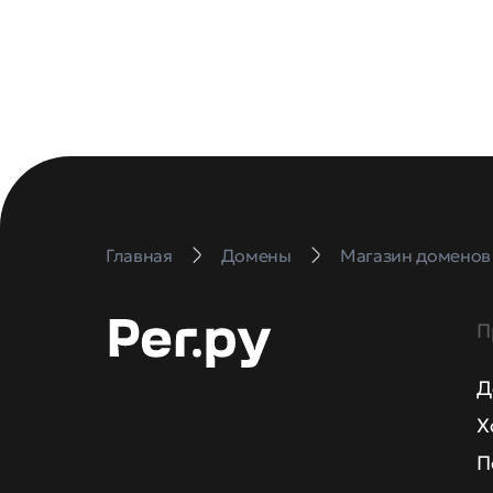
Главная
Домены
Магазин доменов
П
Д
Х
П