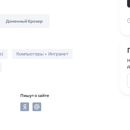
Доменный брокер
е)
Компьютеры » Интранет
Н
д
Пишут о сайте