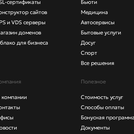
SL-сертификаты
Бьюти
онструктор сайтов
Медицина
PS и VDS серверы
Автосервисы
агазин доменов
Бытовые услуги
блако для бизнеса
Досуг
Спорт
Все решения
омпания
Полезное
 компании
Стоимость услуг
онтакты
Способы оплаты
фисы
Бонусная программ
овости
Документы