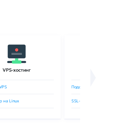
VPS-хостинг
SSL-сертификаты
VPS
Подобрать SSL-сертификат
р на Linux
SSL-сертификаты GlobalSign