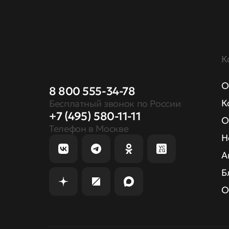
К
О
8 800 555-34-78
К
Бесплатный звонок по России
+7 (495) 580-11-11
О
Телефон в Москве
Н
А
Б
О