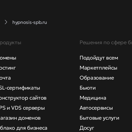
hypnosis-spb.ru
родукты
Решения по сфере б
омены
Подойдут всем
остинг
Маркетплейсы
очта
Образование
SL-сертификаты
Бьюти
онструктор сайтов
Медицина
PS и VDS серверы
Автосервисы
агазин доменов
Бытовые услуги
блако для бизнеса
Досуг