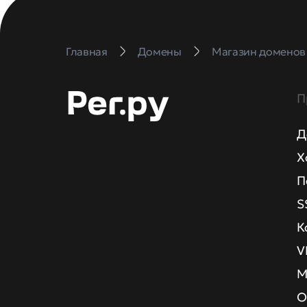
Главная
Домены
Магазин доменов
П
Д
Х
П
S
К
V
М
О