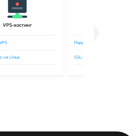
VPS-хостинг
SSL-сертификаты
VPS
Подобрать SSL-сертификат
р на Linux
SSL-сертификаты GlobalSign