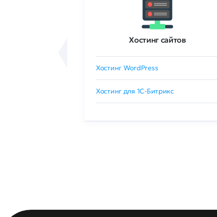
ртификаты
Хостинг сайтов
сертификат
Хостинг WordPress
 GlobalSign
Хостинг для 1C-Битрикс