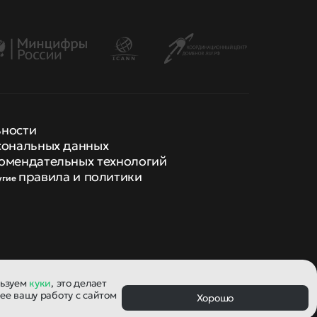
ьности
сональных данных
омендательных технологий
правила и политики
угие
льзуем
куки
, это делает
ее вашу работу с сайтом
Хорошо