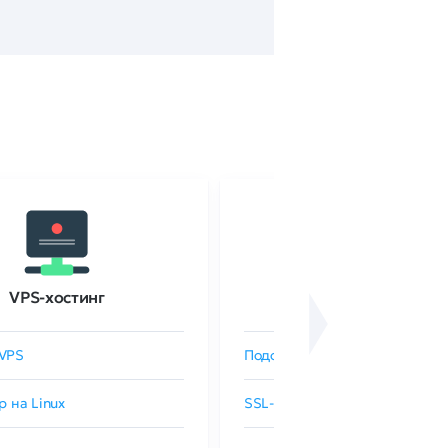
VPS-хостинг
SSL-сертификаты
VPS
Подобрать SSL-сертификат
р на Linux
SSL-сертификаты GlobalSign