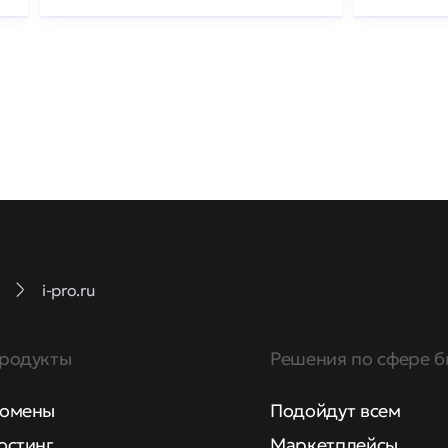
i-pro.ru
родукты
Решения по сфере б
омены
Подойдут всем
остинг
Маркетплейсы