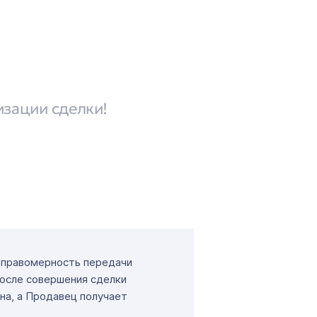
изации сделки!
т правомерность передачи
После совершения сделки
на, а Продавец получает