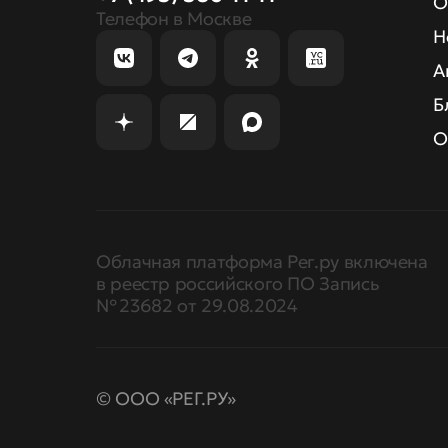
О
Телефон в Москве
Н
А
Б
О
Облачная платформа Рег.ру включена
в реестр российского ПО Запись
№ 23682 от 29.08.2024
© ООО «РЕГ.РУ»