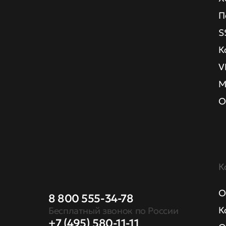
П
S
К
V
М
О
К
О
8 800 555-34-78
К
Бесплатный звонок по России
+7 (495) 580-11-11