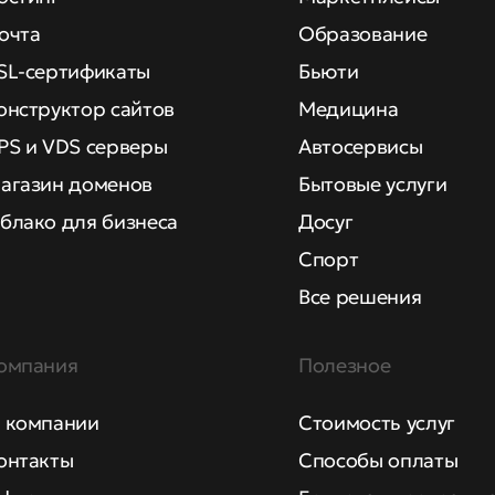
очта
Образование
SL-сертификаты
Бьюти
онструктор сайтов
Медицина
PS и VDS серверы
Автосервисы
агазин доменов
Бытовые услуги
блако для бизнеса
Досуг
Спорт
Все решения
омпания
Полезное
 компании
Стоимость услуг
онтакты
Способы оплаты