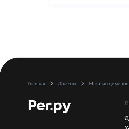
Главная
Домены
Магазин доменов
П
Д
Х