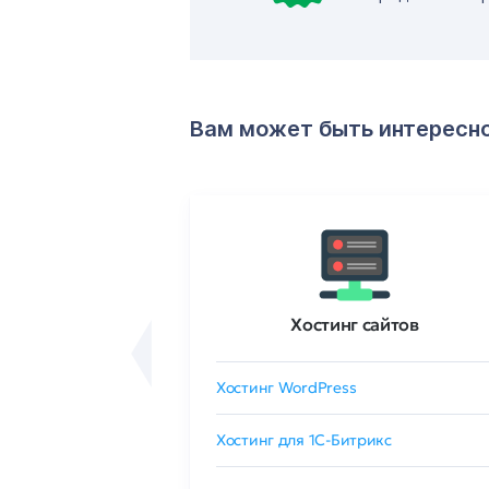
Вам может быть интересн
ртификаты
Хостинг сайтов
сертификат
Хостинг WordPress
 GlobalSign
Хостинг для 1C-Битрикс