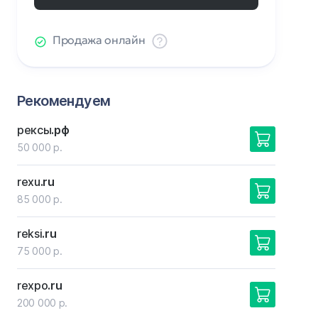
Продажа онлайн
Рекомендуем
рексы
.рф
50 000 р.
rexu
.ru
85 000 р.
reksi
.ru
75 000 р.
rexpo
.ru
200 000 р.