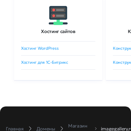
Хостинг сайтов
К
Хостинг WordPress
Конструк
Хостинг для 1C-Битрикс
Конструк
Магазин
Главная
Домены
imagegallery.