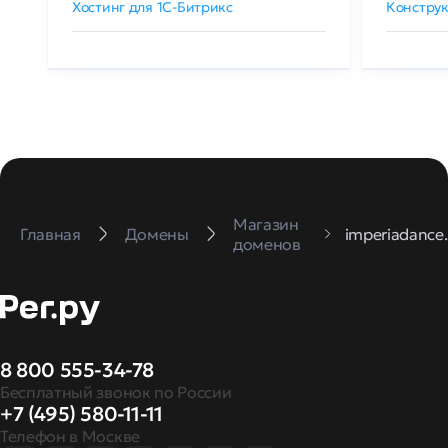
Хостинг для 1C-Битрикс
Конструк
Магазин
Главная
Домены
imperiadance.
доменов
8 800 555-34-78
Бесплатный звонок по России
+7 (495) 580-11-11
Телефон в Москве