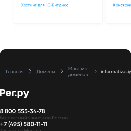
Хостинг для 1C-Битрикс
Конструк
Магазин
Главная
Домены
informatizaciy
доменов
8 800 555-34-78
Бесплатный звонок по России
+7 (495) 580-11-11
Телефон в Москве