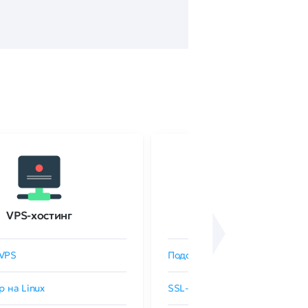
VPS-хостинг
SSL-сертификаты
VPS
Подобрать SSL-сертификат
р на Linux
SSL-сертификаты GlobalSign