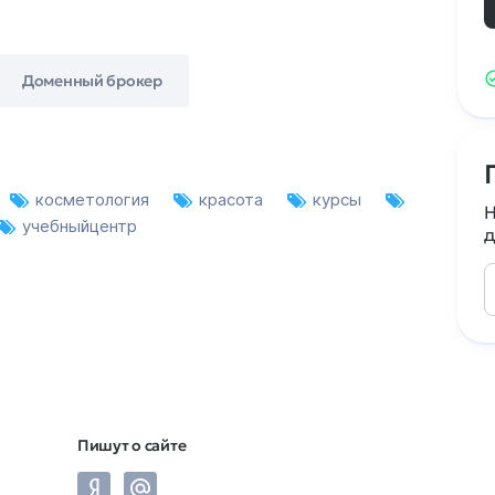
Доменный брокер
косметология
красота
курсы
Н
учебныйцентр
д
Пишут о сайте