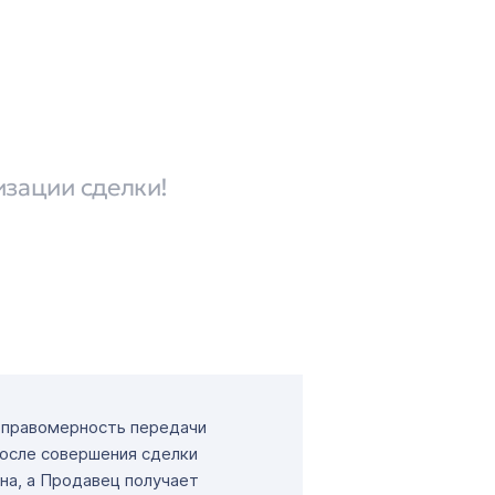
изации сделки!
т правомерность передачи
После совершения сделки
на, а Продавец получает