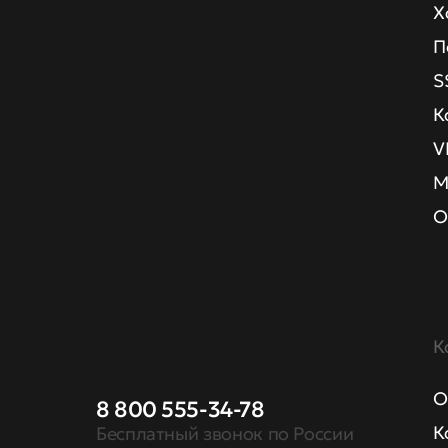
Х
П
S
К
V
М
О
К
О
8 800 555-34-78
К
Бесплатный звонок по России