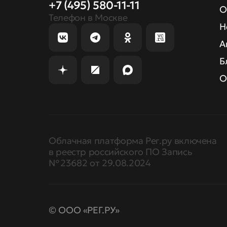
+7 (495) 580-11-11
О
Телефон в Москве
Н
А
Б
О
Облачная платформа Рег.ру включена
в реестр российского ПО Запись
№ 23682 от 29.08.2024
© ООО «РЕГ.РУ»