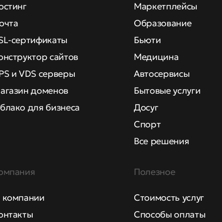
остинг
Маркетплейсы
очта
Образование
SL-сертификаты
Бьюти
онструктор сайтов
Медицина
PS и VDS серверы
Автосервисы
агазин доменов
Бытовые услуги
блако для бизнеса
Досуг
Спорт
Все решения
омпания
Полезное
 компании
Стоимость услуг
онтакты
Способы оплаты