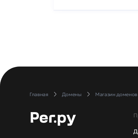
Главная
Домены
Магазин доменов
П
Д