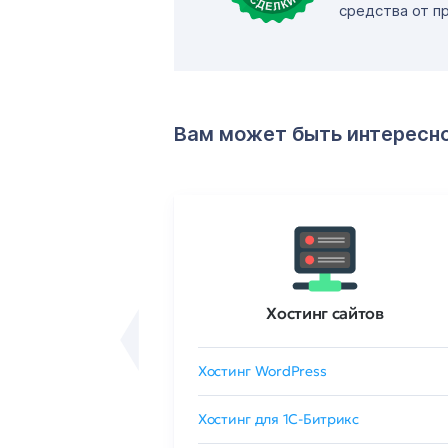
средства от п
Вам может быть интересн
ртификаты
Хостинг сайтов
сертификат
Хостинг WordPress
 GlobalSign
Хостинг для 1C-Битрикс