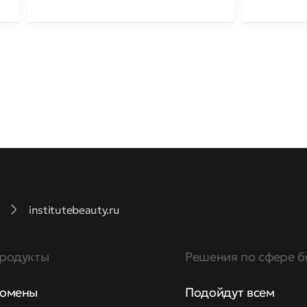
institutebeauty.ru
родукты
Решения по сфере б
омены
Подойдут всем