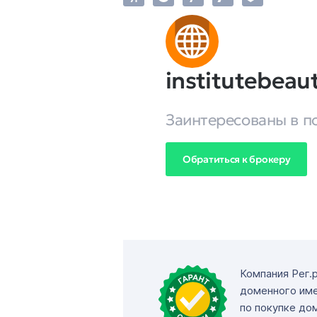
institutebeaut
Заинтересованы в п
Обратиться к брокеру
Компания Рег.
доменного име
по покупке до