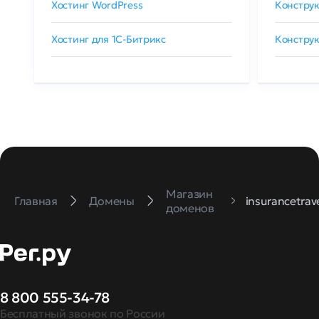
Хостинг WordPress
Конструк
Хостинг для 1C-Битрикс
Конструк
Магазин
Главная
Домены
insurancetrave
доменов
8 800 555-34-78
Бесплатный звонок по России