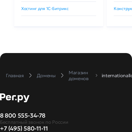
Хостинг для 1C-Битрикс
Конструк
Магазин
Главная
Домены
internationall
доменов
8 800 555-34-78
Бесплатный звонок по России
+7 (495) 580-11-11