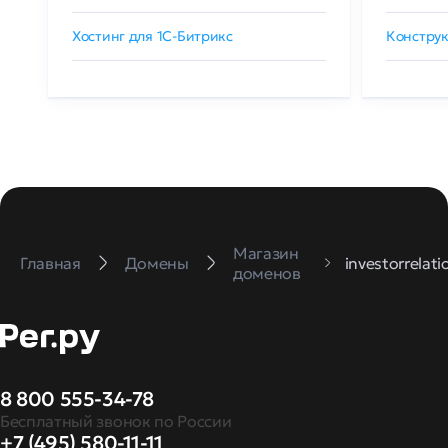
Хостинг для 1C-Битрикс
Конструк
Магазин
Главная
Домены
investorrelati
доменов
8 800 555-34-78
Бесплатный звонок по России
+7 (495) 580-11-11