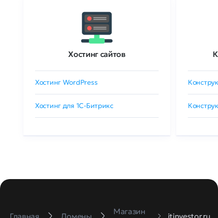
Хостинг сайтов
К
Хостинг WordPress
Конструк
Хостинг для 1C-Битрикс
Конструк
Магазин
Главная
Домены
itinvestor.ru