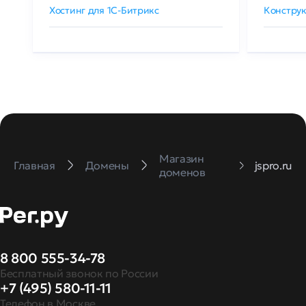
Хостинг для 1C-Битрикс
Конструк
Магазин
Главная
Домены
jspro.ru
доменов
8 800 555-34-78
Бесплатный звонок по России
+7 (495) 580-11-11
Телефон в Москве