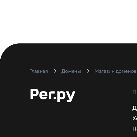
Главная
Домены
Магазин доменов
П
Д
Х
П