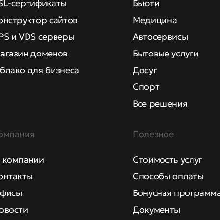
SL-сертификаты
Бьюти
онструктор сайтов
Медицина
PS и VDS серверы
Автосервисы
агазин доменов
Бытовые услуги
блако для бизнеса
Досуг
Спорт
Все решения
омпания
Полезное
 компании
Стоимость услуг
онтакты
Способы оплаты
фисы
Бонусная программ
овости
Документы