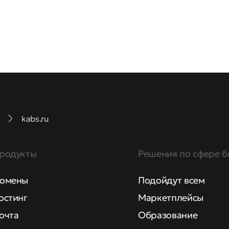
kabs.ru
родукты
Решения по сфере б
омены
Подойдут всем
остинг
Маркетплейсы
очта
Образование