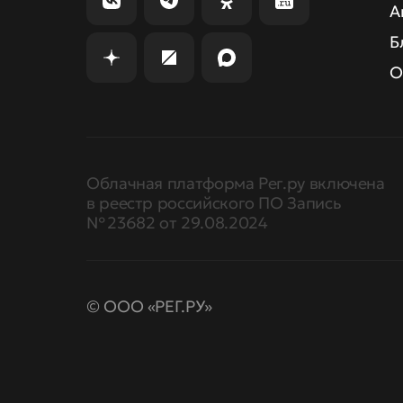
А
Б
О
Облачная платформа Рег.ру включена
в реестр российского ПО Запись
№ 23682 от 29.08.2024
© ООО «РЕГ.РУ»