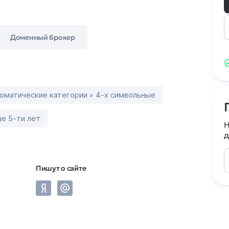
Доменный брокер
оматические категории » 4-х символьные
е 5-ти лет
Н
д
Пишут о сайте