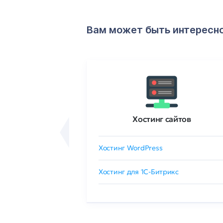
Вам может быть интересн
ртификаты
Хостинг сайтов
сертификат
Хостинг WordPress
 GlobalSign
Хостинг для 1C-Битрикс