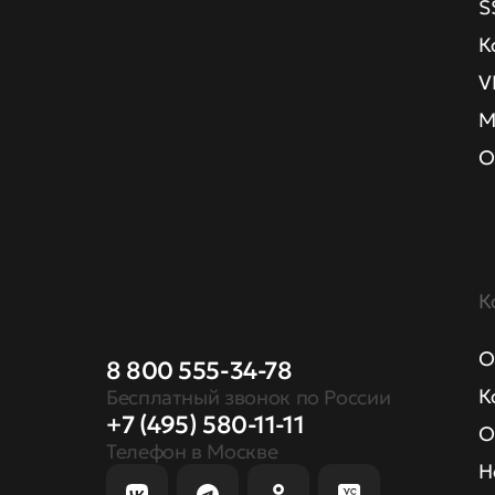
S
К
V
М
О
К
О
8 800 555-34-78
К
Бесплатный звонок по России
+7 (495) 580-11-11
О
Телефон в Москве
Н