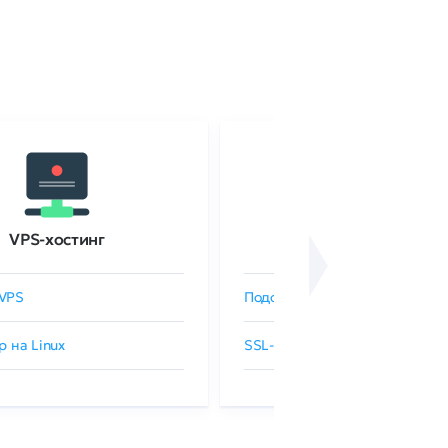
VPS-хостинг
SSL-сертификаты
VPS
Подобрать SSL-сертификат
р на Linux
SSL-сертификаты GlobalSign