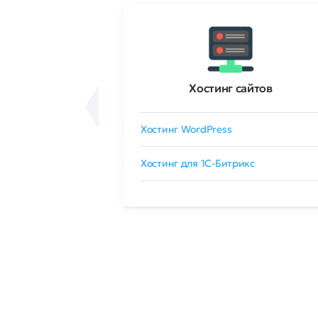
ртификаты
Хостинг сайтов
сертификат
Хостинг WordPress
 GlobalSign
Хостинг для 1C-Битрикс