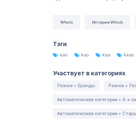
Whois
История Whois
Тэги
eao
kao
kea
keao
Участвует в категориях
Разное » Бренды
Разное » Ра
Автоматические категории » 4-х с
Автоматические категории » Старш