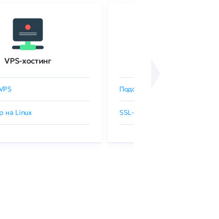
VPS-хостинг
SSL-сертификаты
VPS
Подобрать SSL-сертификат
р на Linux
SSL-сертификаты GlobalSign