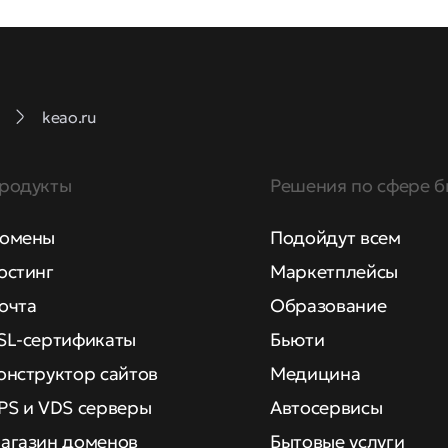
keao.ru
родукты
Решения по сфере б
омены
Подойдут всем
остинг
Маркетплейсы
очта
Образование
SL-сертификаты
Бьюти
онструктор сайтов
Медицина
PS и VDS серверы
Автосервисы
агазин доменов
Бытовые услуги