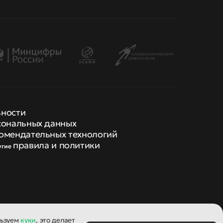
ьности
сональных данных
омендательных технологий
правила и политики
угие
льзуем
куки
, это делает