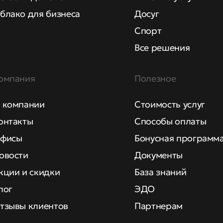
блако для бизнеса
Досуг
Спорт
Все решения
омпания
Полезное
 компании
Стоимость услуг
онтакты
Способы оплаты
фисы
Бонусная программ
овости
Документы
кции и скидки
База знаний
лог
ЭДО
тзывы клиентов
Партнерам