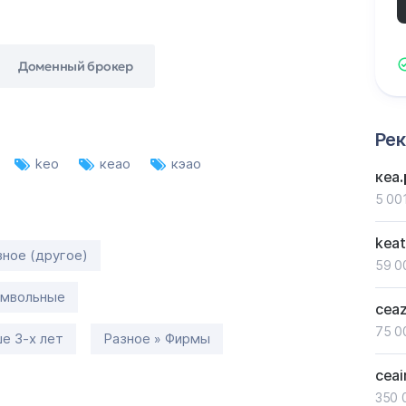
Доменный брокер
Ре
keo
кеао
кэао
кеа
5 001
keat
зное (другое)
59 0
имвольные
cea
75 0
е 3-х лет
Разное » Фирмы
ceai
350 