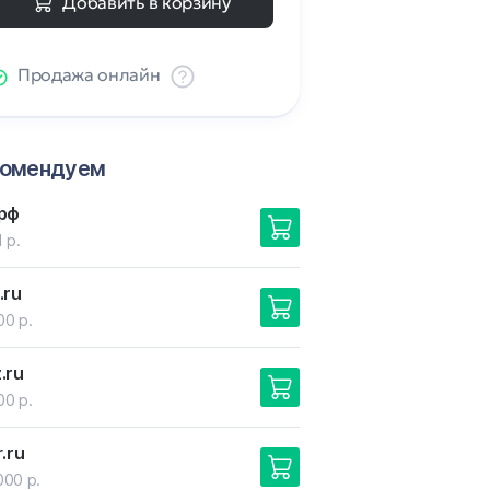
Добавить в корзину
Продажа онлайн
комендуем
.рф
 р.
.ru
00 р.
z
.ru
00 р.
r
.ru
000 р.