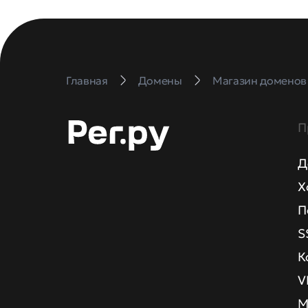
Главная
Домены
Магазин доменов
П
Д
Х
П
S
К
V
М