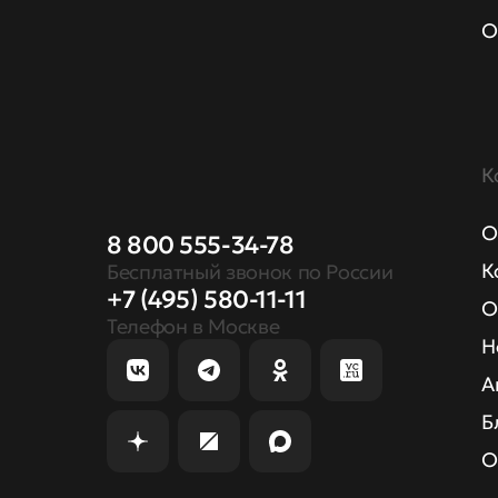
О
К
О
8 800 555-34-78
К
Бесплатный звонок по России
+7 (495) 580-11-11
О
Телефон в Москве
Н
А
Б
О