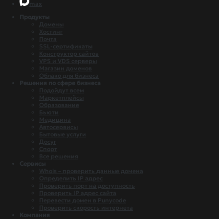
max
Продукты
Домены
Хостинг
Почта
SSL-сертификаты
Конструктор сайтов
VPS и VDS серверы
Магазин доменов
Облако для бизнеса
Решения по сфере бизнеса
Подойдут всем
Маркетплейсы
Образование
Бьюти
Медицина
Автосервисы
Бытовые услуги
Досуг
Спорт
Все решения
Сервисы
Whois – проверить данные домена
Определить IP адрес
Проверить порт на доступность
Проверить IP адрес сайта
Перевести домен в Punycode
Проверить скорость интернета
Компания