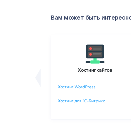
Вам может быть интересн
ртификаты
Хостинг сайтов
сертификат
Хостинг WordPress
 GlobalSign
Хостинг для 1C-Битрикс