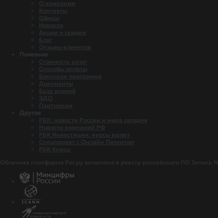
О компании
Контакты
Офисы
Новости
Акции и скидки
Блог
Отзывы клиентов
Полезное
Стоимость услуг
Способы оплаты
Бонусная программа
Документы
База знаний
ЭДО
Партнерам
Другое
РБК: новости России и мира сегодня
Новости компаний РФ
РБК Инвестиции: курсы валют
Спецпроект с Онлайн Патентом
РБК Курсы
Облачная платформа Рег.ру включена в реестр российского ПО Запись №