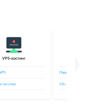
VPS-хостинг
SSL-сертификаты
VPS
Подобрать SSL-сертификат
р на Linux
SSL-сертификаты GlobalSign