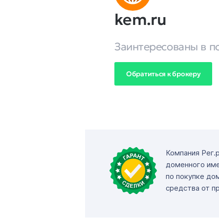
kem.ru
Заинтересованы в п
Обратиться к брокеру
Компания Рег.
доменного име
по покупке до
средства от п