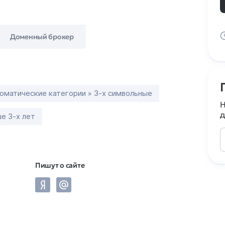
Доменный брокер
оматические категории » 3-х символьные
Н
д
е 3-х лет
Пишут о сайте