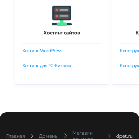
Хостинг сайтов
К
Хостинг WordPress
Конструк
Хостинг для 1C-Битрикс
Конструк
Магазин
Главная
Домены
kipet.ru