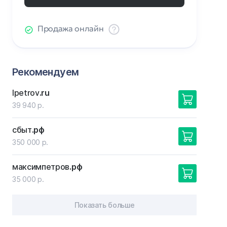
Продажа онлайн
Рекомендуем
lpetrov
.ru
39 940 р.
сбыт
.рф
350 000 р.
максимпетров
.рф
35 000 р.
Показать больше