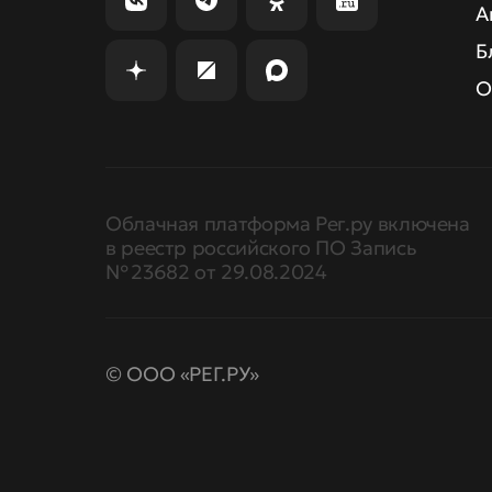
А
Б
О
Облачная платформа Рег.ру включена
в реестр российского ПО Запись
№ 23682 от 29.08.2024
© ООО «РЕГ.РУ»