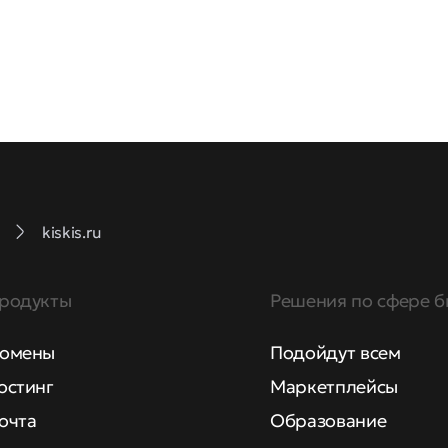
kiskis.ru
родукты
Решения по сфере б
омены
Подойдут всем
остинг
Маркетплейсы
очта
Образование