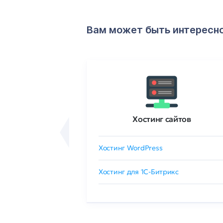
Вам может быть интересн
ртификаты
Хостинг сайтов
сертификат
Хостинг WordPress
 GlobalSign
Хостинг для 1C-Битрикс