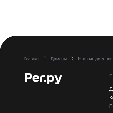
Главная
Домены
Магазин доменов
П
Д
Х
П