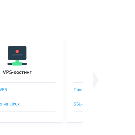
VPS-хостинг
SSL-сертификаты
VPS
Подобрать SSL-сертификат
р на Linux
SSL-сертификаты GlobalSign