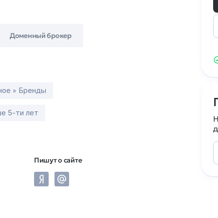
Доменный брокер
ное » Бренды
е 5-ти лет
Н
д
Пишут о сайте