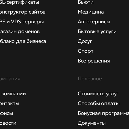
SL-сертификаты
Бьюти
онструктор сайтов
Медицина
PS и VDS серверы
Автосервисы
агазин доменов
Бытовые услуги
блако для бизнеса
Досуг
Спорт
Все решения
омпания
Полезное
 компании
Стоимость услуг
онтакты
Способы оплаты
фисы
Бонусная программ
овости
Документы