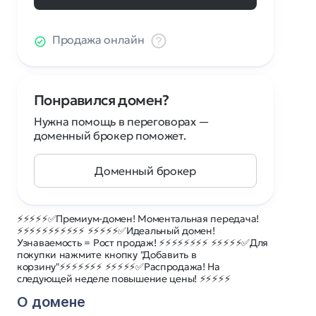
Продажа онлайн
Понравился домен?
Нужна помощь в переговорах —
доменный брокер поможет.
Доменный брокер
⚡⚡⚡⚡⚡✅Премиум-домен! Моментальная передача!
⚡⚡⚡⚡⚡⚡⚡⚡⚡⚡⚡ ⚡⚡⚡⚡⚡✅Идеальный домен!
Узнаваемость = Рост продаж! ⚡⚡⚡⚡⚡⚡⚡⚡ ⚡⚡⚡⚡⚡✅Для
покупки нажмите кнопку "Добавить в
корзину"⚡⚡⚡⚡⚡⚡⚡ ⚡⚡⚡⚡⚡✅Распродажа! На
следующей неделе повышение цены! ⚡⚡⚡⚡⚡
О домене