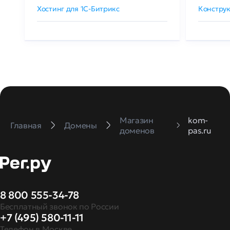
Хостинг для 1C-Битрикс
Конструк
Магазин
kom-
Главная
Домены
доменов
pas.ru
8 800 555-34-78
Бесплатный звонок по России
+7 (495) 580-11-11
Телефон в Москве