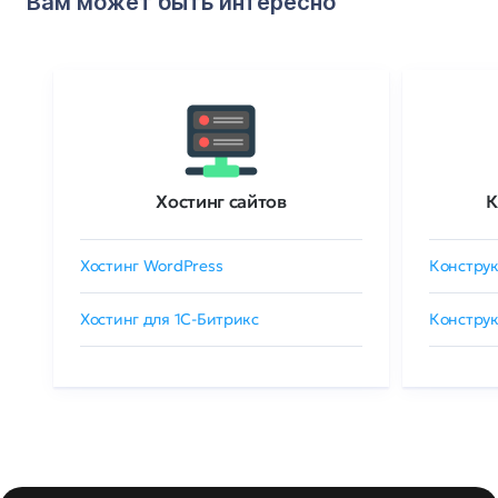
Вам может быть интересно
Хостинг сайтов
К
Хостинг WordPress
Конструк
Хостинг для 1C-Битрикс
Конструк