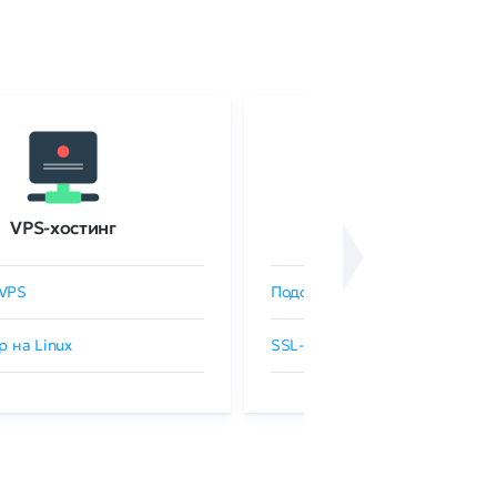
VPS-хостинг
SSL-сертификаты
VPS
Подобрать SSL-сертификат
р на Linux
SSL-сертификаты GlobalSign