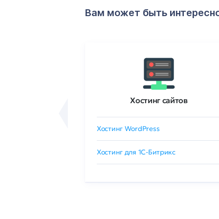
Вам может быть интересн
ртификаты
Хостинг сайтов
сертификат
Хостинг WordPress
 GlobalSign
Хостинг для 1C-Битрикс