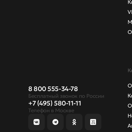
К
V
М
О
К
О
8 800 555-34-78
К
Бесплатный звонок по России
+7 (495) 580-11-11
О
Телефон в Москве
Н
А