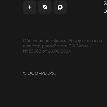
Б
О
Облачная платформа Рег.ру включена
в реестр российского ПО Запись
№ 23682 от 29.08.2024
© ООО «РЕГ.РУ»