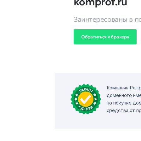
komprof.ru
Заинтересованы в п
Обратиться к брокеру
Компания Рег.
доменного име
по покупке до
средства от п