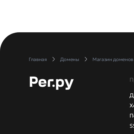
Главная
Домены
Магазин доменов
П
Д
Х
П
S