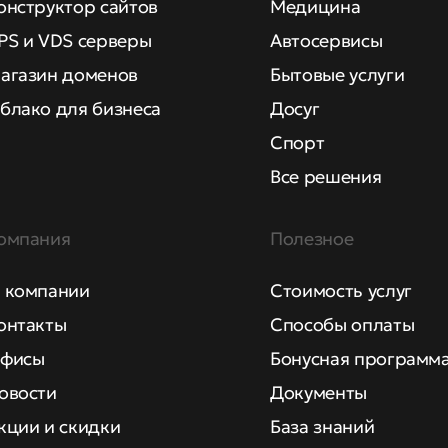
онструктор сайтов
Медицина
PS и VDS серверы
Автосервисы
агазин доменов
Бытовые услуги
блако для бизнеса
Досуг
Спорт
Все решения
омпания
Полезное
 компании
Стоимость услуг
онтакты
Способы оплаты
фисы
Бонусная программ
овости
Документы
кции и скидки
База знаний