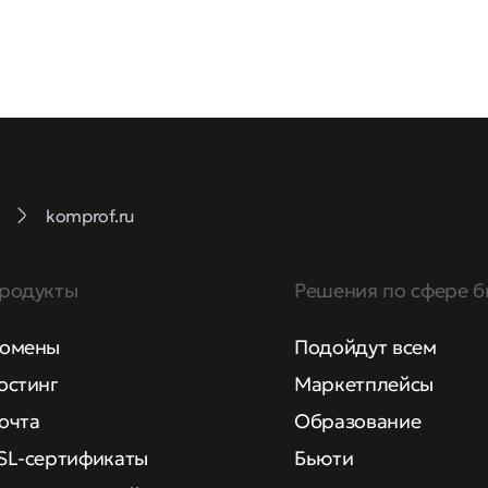
komprof.ru
родукты
Решения по сфере б
омены
Подойдут всем
остинг
Маркетплейсы
очта
Образование
SL-сертификаты
Бьюти