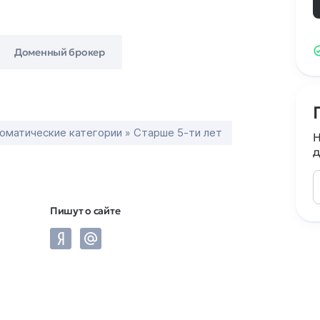
Доменный брокер
оматические категории » Старше 5-ти лет
Н
д
Пишут о сайте